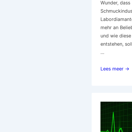
Wunder, dass 
Schmuckindust
Labordiamant
mehr an Belie
und wie diese
entstehen, sol
…
Nachhaltiger
Lees meer →
schmuck:
labordiamant
als
umweltfreundl
wahl