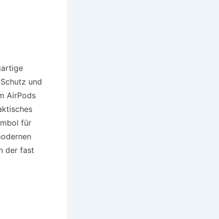
gartige
 Schutz und
em AirPods
aktisches
ymbol für
 modernen
in der fast