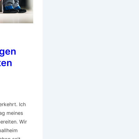
agen
ten
erkehrt. Ich
tag meines
reiten. Wir
ballheim
schon seit