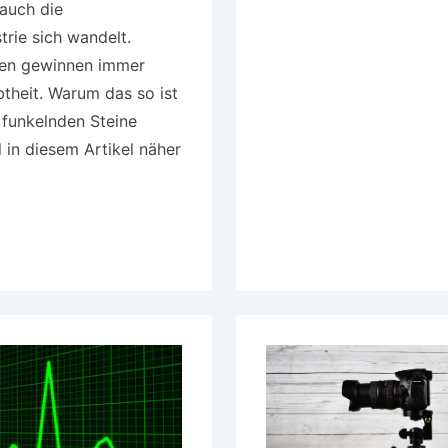
auch die
gestalten
rie sich wandelt.
en gewinnen immer
btheit. Warum das so ist
 funkelnden Steine
l in diesem Artikel näher
en
iche