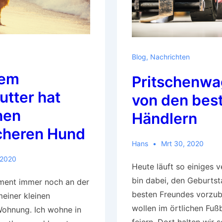
Blog
,
Nachrichten
tem
Pritschenw
tter hat
von den bes
nen
Händlern
icheren Hund
Hans
Mrt 30, 2020
 2020
Heute läuft so einiges v
bin dabei, den Geburts
ment immer noch an der
besten Freundes vorzube
einer kleinen
wollen im örtlichen Fuß
ohnung. Ich wohne in
feiern. Dort halten wir 