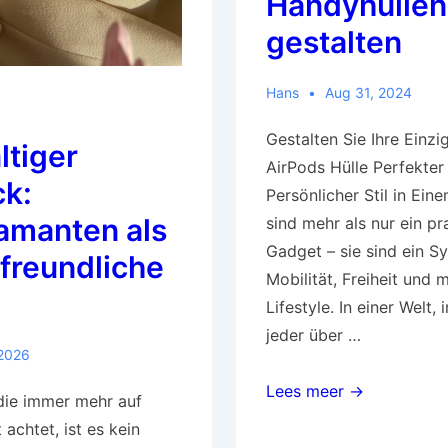
Handyhüllen
gestalten
Hans
Aug 31, 2024
Gestalten Sie Ihre Einzi
ltiger
AirPods Hülle Perfekter
k:
Persönlicher Stil in Ein
amanten als
sind mehr als nur ein pr
Gadget – sie sind ein S
freundliche
Mobilität, Freiheit und
Lifestyle. In einer Welt, 
jeder über …
 2026
AirPods-
Lees meer →
 die immer mehr auf
und
 achtet, ist es kein
Handyhüllen