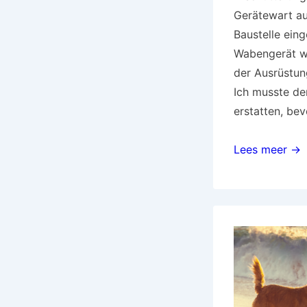
Gerätewart au
Baustelle ein
Wabengerät w
der Ausrüstun
Ich musste dem
erstatten, bev
Omnidots
Lees meer →
Totallösung
für
die
Schwingungs