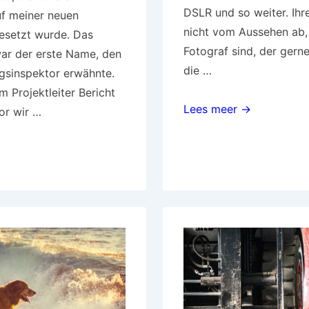
DSLR und so weiter. Ihr
f meiner neuen
nicht vom Aussehen ab,
gesetzt wurde. Das
Fotograf sind, der gerne
ar der erste Name, den
die …
gsinspektor erwähnte.
 Projektleiter Bericht
Kamera
Lees meer →
or wir …
Sony:
Ein
Monster-
Fotografiestück
messung