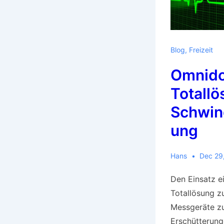
Blog
,
Freizeit
Omnido
Totallö
Schwi
ung
Hans
Dec 29
Den Einsatz e
Totallösung z
Messgeräte z
Erschütterunge