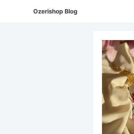
↓
Ozerishop Blog
Doorgaan
naar
hoofdinhoud