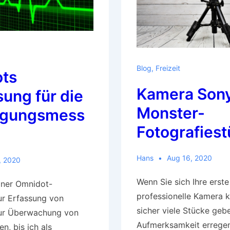
Blog
,
Freizeit
ts
Kamera Sony
sung für die
Monster-
ngungsmess
Fotografies
Hans
Aug 16, 2020
, 2020
Wenn Sie sich Ihre erste
iner Omnidot-
professionelle Kamera k
ur Erfassung von
sicher viele Stücke gebe
ur Überwachung von
Aufmerksamkeit erregen
n, bis ich als