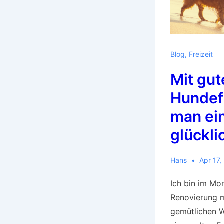
Blog
,
Freizeit
Mit gu
Hundefu
man ei
glückl
Hans
Apr 17,
Ich bin im Mo
Renovierung m
gemütlichen W